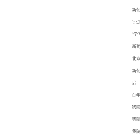
新葡
“
“
新葡
北
新
启...
百
我
我院
我