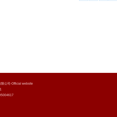
司-Official website
0191
5004617