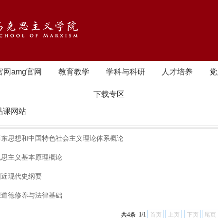
官网amg官网
教育教学
学科与科研
人才培养
党
下载专区
品课网站
泽东思想和中国特色社会主义理论体系概论
克思主义基本原理概论
国近现代史纲要
想道德修养与法律基础
共4条 1/1
首页
上页
下页
尾页