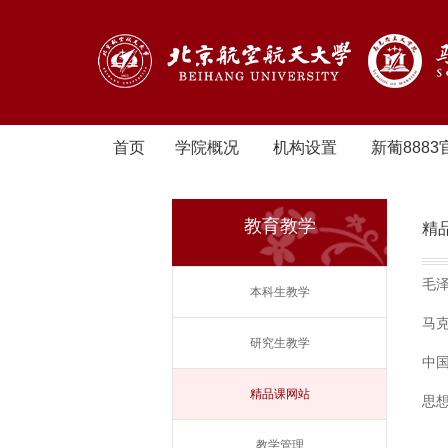
首页
学院概况
机构设置
新葡8883
教育教学
精
毛
本科生教学
马
研究生教学
中
精品课网站
思
教学管理