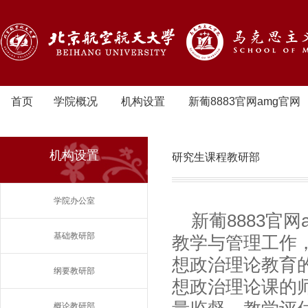
首页
学院概况
机构设置
新葡8883官网amg官网
机构设置
研究生课程教研部
学院办公室
新葡8883官
基础教研部
教学与管理工作
想政治理论教育
纲要教研部
想政治理论课的
概论教研部