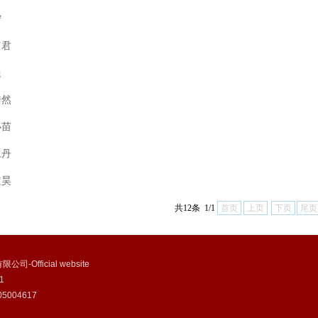
宁
富君
晨
浩然
小苗
永丹
文昊
共12条 1/1
首页
上页
下页
尾页
司-Official website
0191
5004617