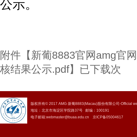
公示。
附件【
新葡8883官网amg
核结果公示.pdf
】已下载
次
版权所有© 2017 AMG·新葡8883(Macau)股份有限公司-Official we
地址：北京市海淀区学院路37号 邮编：100191
电子邮箱:webmaster@buaa.edu.cn 京ICP备05004617