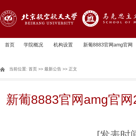
首页
学院概况
机构设置
新葡8883官网amg官网
当前位置:
首页
>>
最新公告
>> 正文
新葡8883官网amg官
[发表时间]