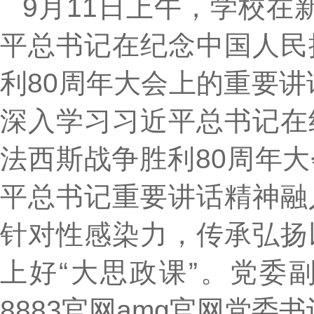
9
月
11
日上午，学校在新
平总书记在纪念中国人民
利
80
周年大会上的重要讲
深入学习习近平总书记在
法西斯战争胜利
80
周年大
平总书记重要讲话精神融
针对性感染力，传承弘扬
上好“大思政课”。党委
8883官网amg官网党委