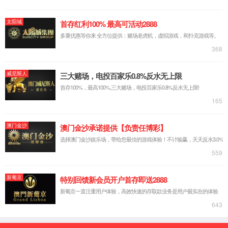
基本情况：
杜玥，法学博士，讲师。
研究方向：
思想政治教育基础理论，社会思潮
教学工作：
研究生课程：《中国特色社会主义理论与实践》
本科生课程：《思想道德与法治》