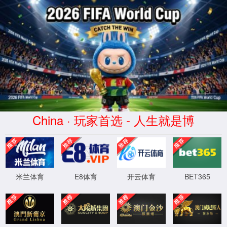
首页
学院概况
机构设置
新葡8883官网amg官网
当前位置:
首页
>>
新葡8883官网amg官网
>>
基础教研部
>> 正文