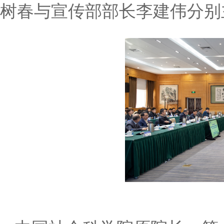
树春与宣传部部长李建伟分别