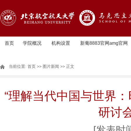
首页
学院概况
机构设置
新葡8883官网amg官网
当前位置:
首页
>>
图片新闻
>> 正文
“理解当代中国与世界：
研讨
[发表时间]