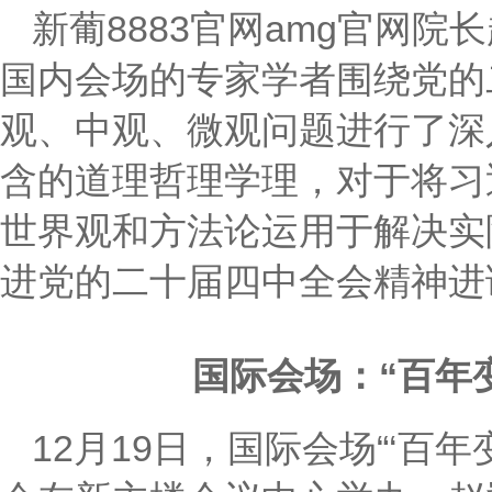
新葡8883官网amg官网
国内会场的专家学者围绕党的
观、中观、微观问题进行了深
含的道理哲理学理，对于将习
世界观和方法论运用于解决实
进党的二十届四中全会精神进
国际会场：“百年
12
月
19
日，国际会场“‘百年